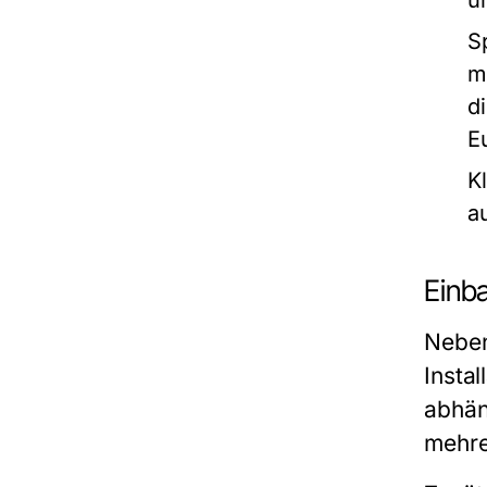
u
S
m
d
E
K
a
Einb
Neben
Insta
abhän
mehre