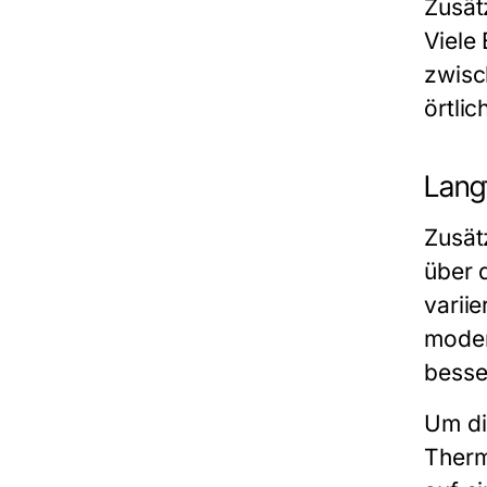
Zusät
Viele
zwisc
örtlic
Lang
Zusät
über 
varii
moder
besse
Um di
Therm