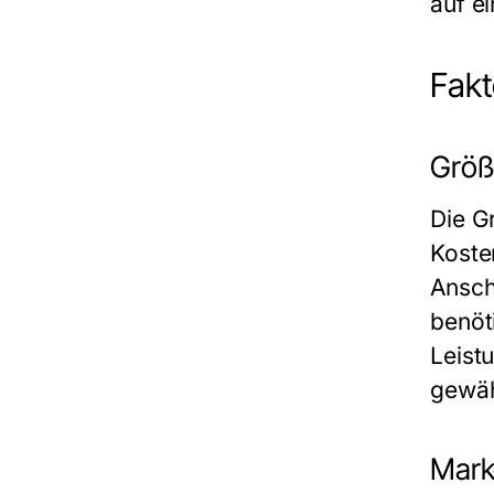
auf e
Fakt
Größ
Die Gr
Koste
Ansch
benöt
Leist
gewäh
Mark