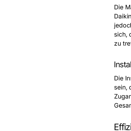
Die M
Daiki
jedoc
sich,
zu tre
Insta
Die In
sein,
Zugan
Gesam
Effi