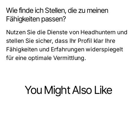
Wie finde ich Stellen, die zu meinen
Fähigkeiten passen?
Nutzen Sie die Dienste von Headhuntern und
stellen Sie sicher, dass Ihr Profil klar Ihre
Fähigkeiten und Erfahrungen widerspiegelt
für eine optimale Vermittlung.
You Might Also Like
Jobs and Career
Jobs and Career
Top Skills Employers Seek for
Jobs and Career
Headhunter Ingenieure: Wie Sie die
Career Advancement