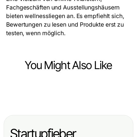
Fachgeschäften und Ausstellungshäusern
bieten wellnessliegen an. Es empfiehlt sich,
Bewertungen zu lesen und Produkte erst zu
testen, wenn möglich.
You Might Also Like
Ecommerce & Shopping
Ecommerce & Shopping
Wie Chlorwasserstoff Detektoren
Ecommerce & Shopping
Proviron kaufen: Ihre vollständige
Unternehmen Zeit und Geld sparen
Haartrockner laifen swift: Qualität,
Anleitung für effektive
können
Geschwindigkeit und
Trainingsunterstützung
Startupfieber
Benutzerfreundlichkeit vereint