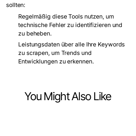
sollten:
Regelmäßig diese Tools nutzen, um
technische Fehler zu identifizieren und
zu beheben.
Leistungsdaten über alle Ihre Keywords
zu scrapen, um Trends und
Entwicklungen zu erkennen.
You Might Also Like
Business and Consumer Services
Business and Consumer Services
Büroreinigung Gelsenkirchen als
Business and Consumer Services