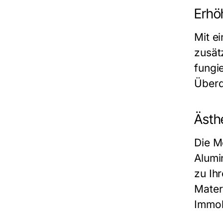
Erhö
Mit e
zusät
fungi
Überd
Ästh
Die M
Alumi
zu Ih
Mater
Immob