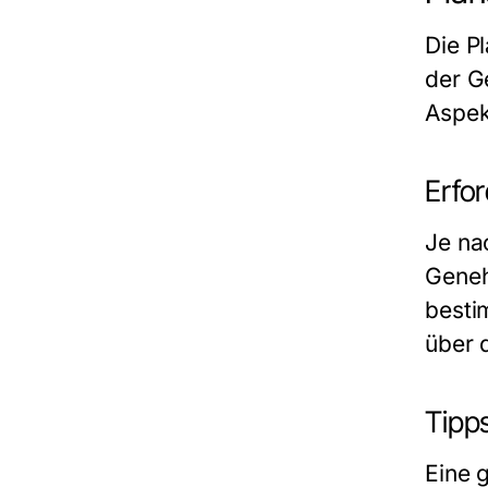
Die P
der G
Aspek
Erfo
Je na
Geneh
besti
über 
Tipp
Eine 