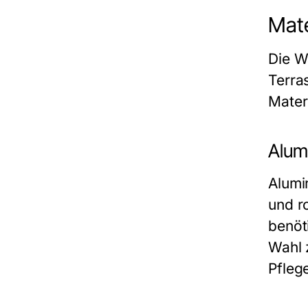
Mate
Die Wa
Terra
Mater
Alumi
Alumi
und r
benöt
Wahl 
Pfleg