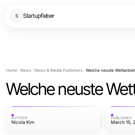
Startupfieber
S
Home
News
News & Media Publishers
Welche neuste Wettanbiete
Welche neuste Wetta
AUTHOR
PUBLISHED
Nicola Kim
March 15, 