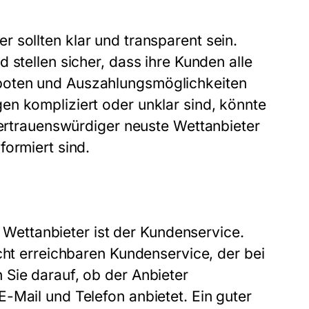
er
sollten klar und transparent sein.
 stellen sicher, dass ihre Kunden alle
boten und Auszahlungsmöglichkeiten
en kompliziert oder unklar sind, könnte
 vertrauenswürdiger
neuste Wettanbieter
formiert sind.
 Wettanbieter
ist der Kundenservice.
cht erreichbaren Kundenservice, der bei
Sie darauf, ob der Anbieter
-Mail und Telefon anbietet. Ein guter