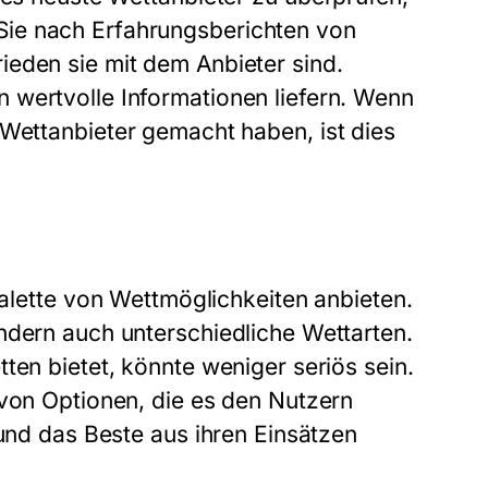
ie nach Erfahrungsberichten von
ieden sie mit dem Anbieter sind.
 wertvolle Informationen liefern. Wenn
Wettanbieter
gemacht haben, ist dies
Palette von Wettmöglichkeiten anbieten.
ndern auch unterschiedliche Wettarten.
ten bietet, könnte weniger seriös sein.
 von Optionen, die es den Nutzern
 und das Beste aus ihren Einsätzen