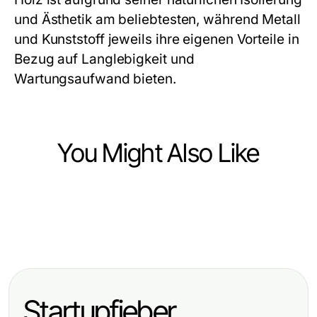
und Ästhetik am beliebtesten, während Metall
und Kunststoff jeweils ihre eigenen Vorteile in
Bezug auf Langlebigkeit und
Wartungsaufwand bieten.
You Might Also Like
Home and Garden
Home and Garden
Gartenhäuser effektiv nutzen im
Home and Garden
7 Wichtige Vorteile von
Jahr 2026: Ihre praktische
Carport und die Freiheit, Ihr
Terrassenüberdachungen
Anleitung
Fahrzeug optimal zu schützen
gegenüber Mitbewerbern
Startupfieber