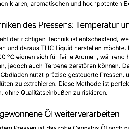
inen klaren, aromatischen und hochpotenten Ex
niken des Pressens: Temperatur u
ahl der richtigen Technik ist entscheidend, w
en und daraus THC Liquid herstellen möchte.
00 °C eignen sich für feine Aromen, während
en, jedoch auch Terpene zerstören können. Der
. Cbdladen nutzt präzise gesteuerte Pressen,
üten zu extrahieren. Diese Methode ist perfekt
n, ohne Qualitätseinbußen zu riskieren.
gewonnene Öl weiterverarbeiten
dem Pressen ist das rohe Cannabis Öl noch nich