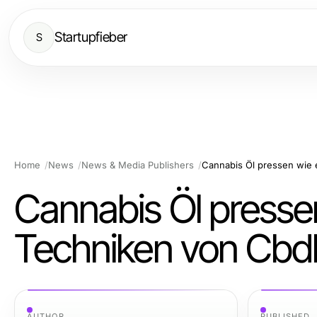
Startupfieber
S
Home
News
News & Media Publishers
Cannabis Öl pressen 
Techniken von Cbdla
AUTHOR
PUBLISHED