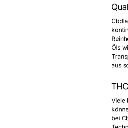
Qual
Cbdla
kontin
Reinh
Öls w
Trans
aus s
THC 
Viele
könne
bei C
Techn