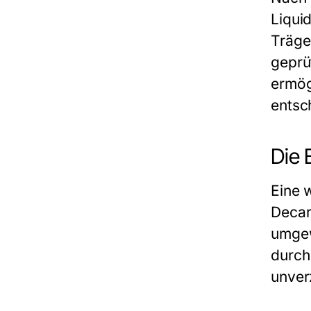
Liqui
Träge
geprü
ermög
entsc
Die 
Eine 
Decar
umgew
durch 
unver