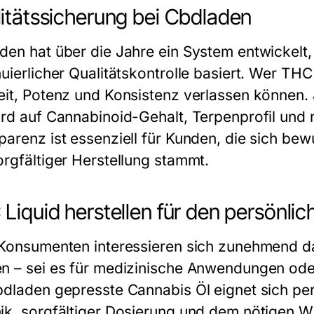
itätssicherung bei Cbdladen
den hat über die Jahre ein System entwickelt
uierlicher Qualitätskontrolle basiert. Wer THC 
eit, Potenz und Konsistenz verlassen können
ird auf Cannabinoid-Gehalt, Terpenprofil und
parenz ist essenziell für Kunden, die sich bew
orgfältiger Herstellung stammt.
Liquid herstellen für den persönlic
 Konsumenten interessieren sich zunehmend daf
n – sei es für medizinische Anwendungen ode
bdladen gepresste Cannabis Öl eignet sich perf
ik, sorgfältiger Dosierung und dem nötigen Wis