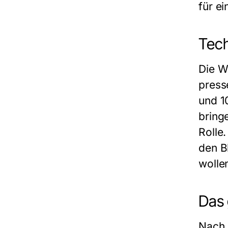
für e
Tech
Die W
press
und 1
bring
Rolle
den Bl
wolle
Das 
Nach 