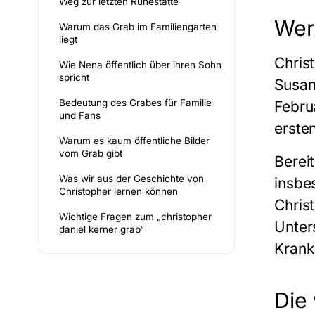
Weg zur letzten Ruhestätte
Wer
Warum das Grab im Familiengarten
liegt
Chris
Wie Nena öffentlich über ihren Sohn
spricht
Susan
Bedeutung des Grabes für Familie
Febru
und Fans
erste
Warum es kaum öffentliche Bilder
vom Grab gibt
Berei
Was wir aus der Geschichte von
insbe
Christopher lernen können
Chris
Wichtige Fragen zum „christopher
Unter
daniel kerner grab“
Krank
Die