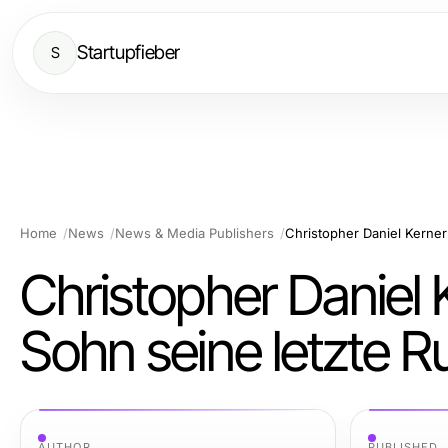
Startupfieber
S
Home
News
News & Media Publishers
Christopher Daniel
Sohn seine letzte R
AUTHOR
PUBLISHED