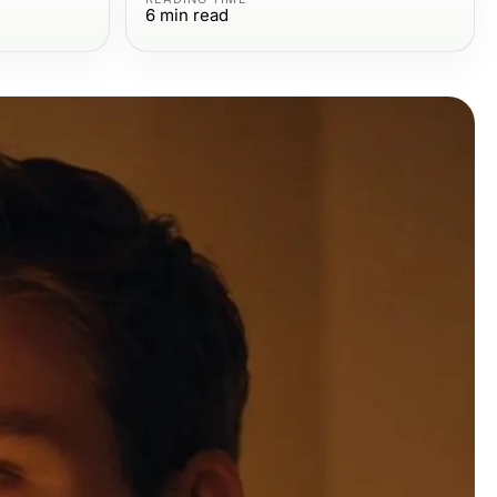
6
min read