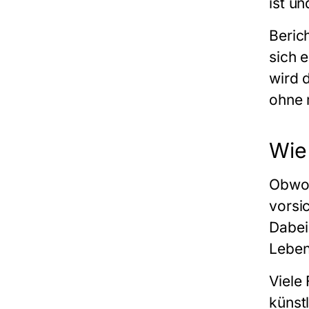
ist u
Beric
sich 
wird 
ohne 
Wie 
Obwoh
vorsi
Dabei 
Leben,
Viele
künst