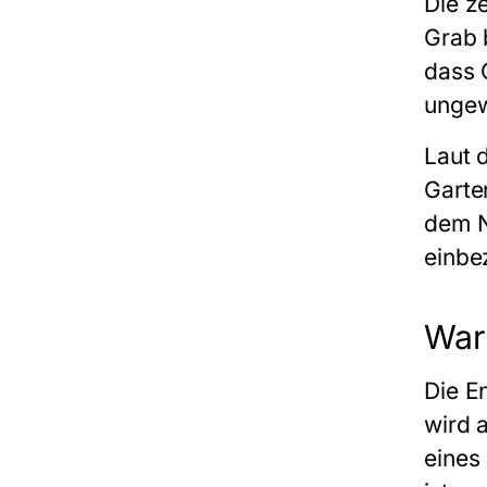
Die z
Grab b
dass 
ungew
Laut 
Garten
dem N
einbe
War
Die E
wird 
eines 