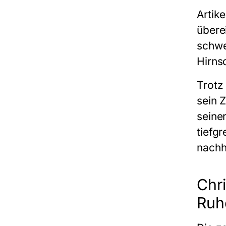
Artik
übere
schwe
Hirns
Trotz 
sein 
seine
tiefg
nachh
Chr
Ruh