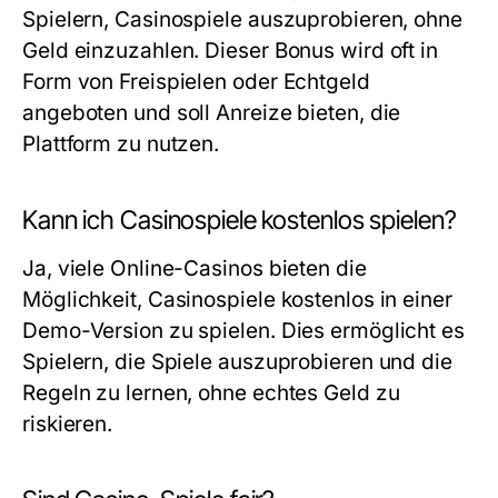
Spielern, Casinospiele auszuprobieren, ohne
Geld einzuzahlen. Dieser Bonus wird oft in
Form von Freispielen oder Echtgeld
angeboten und soll Anreize bieten, die
Plattform zu nutzen.
Kann ich Casinospiele kostenlos spielen?
Ja, viele Online-Casinos bieten die
Möglichkeit, Casinospiele kostenlos in einer
Demo-Version zu spielen. Dies ermöglicht es
Spielern, die Spiele auszuprobieren und die
Regeln zu lernen, ohne echtes Geld zu
riskieren.