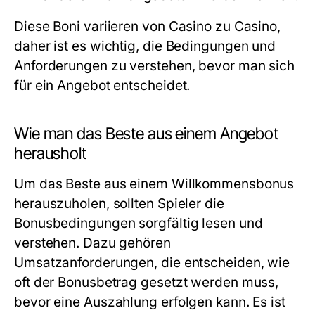
Diese Boni variieren von Casino zu Casino,
daher ist es wichtig, die Bedingungen und
Anforderungen zu verstehen, bevor man sich
für ein Angebot entscheidet.
Wie man das Beste aus einem Angebot
herausholt
Um das Beste aus einem Willkommensbonus
herauszuholen, sollten Spieler die
Bonusbedingungen sorgfältig lesen und
verstehen. Dazu gehören
Umsatzanforderungen, die entscheiden, wie
oft der Bonusbetrag gesetzt werden muss,
bevor eine Auszahlung erfolgen kann. Es ist