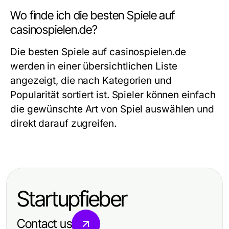
Wo finde ich die besten Spiele auf
casinospielen.de?
Die besten Spiele auf casinospielen.de
werden in einer übersichtlichen Liste
angezeigt, die nach Kategorien und
Popularität sortiert ist. Spieler können einfach
die gewünschte Art von Spiel auswählen und
direkt darauf zugreifen.
Startupfieber
Contact us