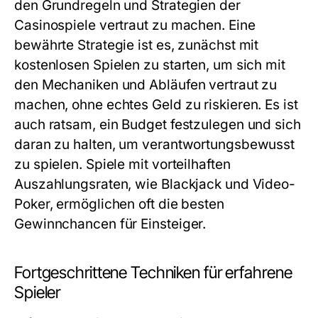
den Grundregeln und Strategien der
Casinospiele vertraut zu machen. Eine
bewährte Strategie ist es, zunächst mit
kostenlosen Spielen zu starten, um sich mit
den Mechaniken und Abläufen vertraut zu
machen, ohne echtes Geld zu riskieren. Es ist
auch ratsam, ein Budget festzulegen und sich
daran zu halten, um verantwortungsbewusst
zu spielen. Spiele mit vorteilhaften
Auszahlungsraten, wie Blackjack und Video-
Poker, ermöglichen oft die besten
Gewinnchancen für Einsteiger.
Fortgeschrittene Techniken für erfahrene
Spieler