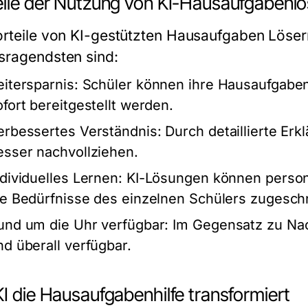
eile der Nutzung von KI-Hausaufgabenl
orteile von KI-gestützten Hausaufgaben Lösern 
sragendsten sind:
eitersparnis:
Schüler können ihre Hausaufgaben
ofort bereitgestellt werden.
erbessertes Verständnis:
Durch detaillierte Er
esser nachvollziehen.
ndividuelles Lernen:
KI-Lösungen können personal
ie Bedürfnisse des einzelnen Schülers zugeschni
und um die Uhr verfügbar:
Im Gegensatz zu Nach
nd überall verfügbar.
I die Hausaufgabenhilfe transformiert