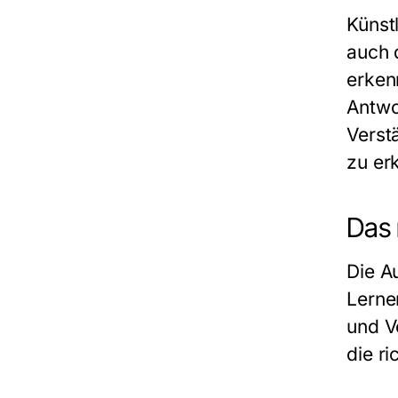
Künst
auch 
erkenn
Antwo
Verst
zu er
Das 
Die A
Lerne
und V
die ri