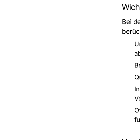
Wich
Bei d
berüc
U
a
B
Q
I
V
Of
f