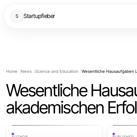
Startupfieber
S
Home
News
Science and Education
Wesentliche Hausau
akademischen Erfol
AUTHOR
PUBLISHED