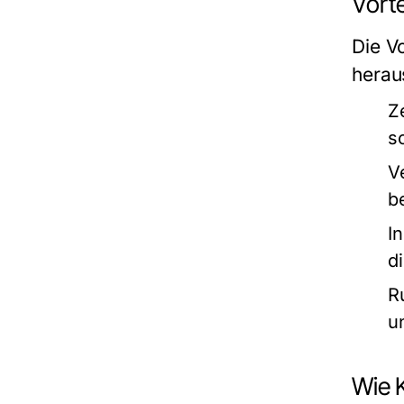
Vort
Die V
herau
Z
s
V
b
I
d
R
u
Wie K