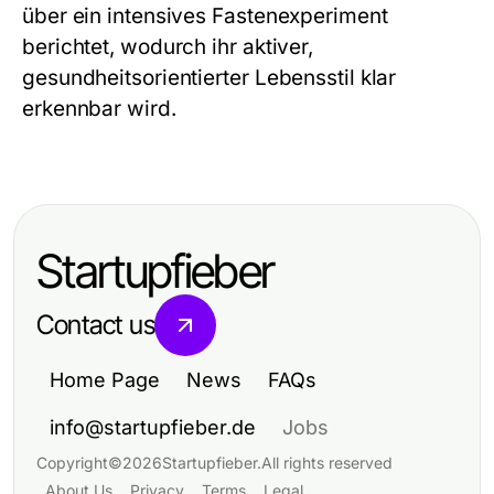
über ein intensives Fastenexperiment
berichtet, wodurch ihr aktiver,
gesundheitsorientierter Lebensstil klar
erkennbar wird.
Startupfieber
Contact us
Home Page
News
FAQs
info@startupfieber.de
Jobs
Copyright
©
2026
Startupfieber
.
All rights reserved
About Us
Privacy
Terms
Legal