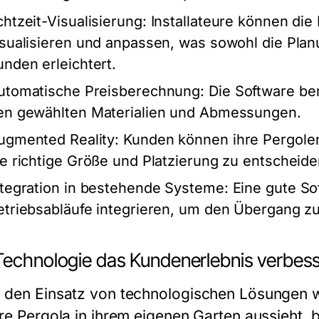
chtzeit-Visualisierung:
Installateure können die 
isualisieren und anpassen, was sowohl die Plan
unden erleichtert.
utomatische Preisberechnung:
Die Software be
en gewählten Materialien und Abmessungen.
ugmented Reality:
Kunden können ihre Pergolen 
ie richtige Größe und Platzierung zu entscheide
ntegration in bestehende Systeme:
Eine gute Sof
etriebsabläufe integrieren, um den Übergang zu
Technologie das Kundenerlebnis verbess
 den Einsatz von technologischen Lösungen w
hre Pergola in ihrem eigenen Garten aussieht, 