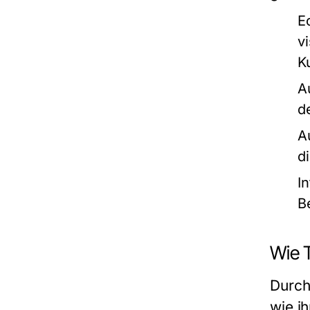
E
v
K
A
d
A
d
I
B
Wie 
Durch
wie i