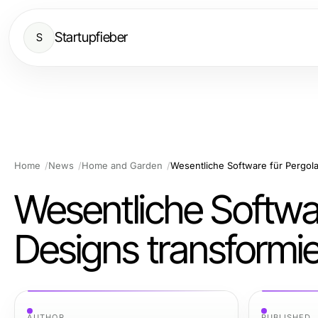
Startupfieber
S
Home
News
Home and Garden
Wesentliche Softwar
Designs transformi
AUTHOR
PUBLISHED