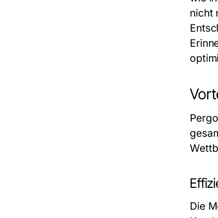
nicht 
Entsc
Erinn
optimi
Vort
Pergo
gesam
Wettb
Effiz
Die Mö