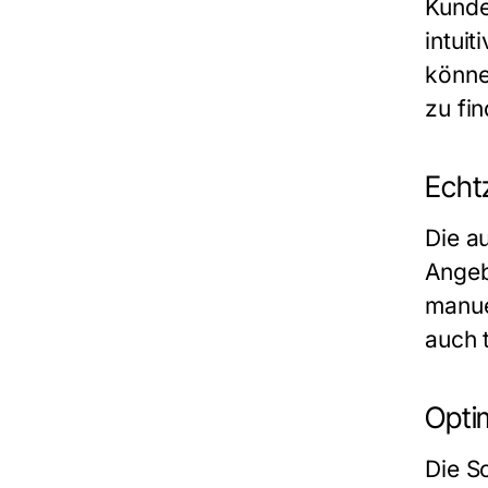
Kunde
intuit
könne
zu fi
Echtz
Die a
Angebo
manue
auch 
Opti
Die S