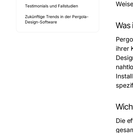
Weise
Testimonials und Fallstudien
Zukünftige Trends in der Pergola-
Design-Software
Was i
Pergo
ihrer
Desig
nahtl
Instal
spezi
Wich
Die e
gesam